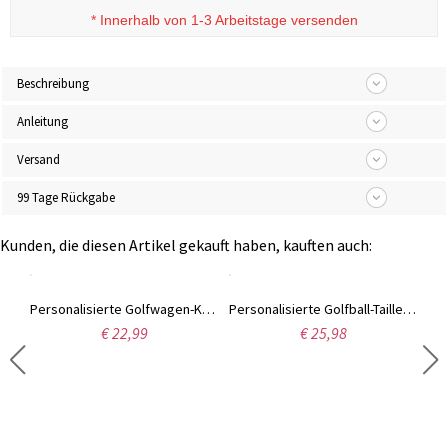
*
Innerhalb von 1-3 Arbeitstage versenden
Beschreibung
Anleitung
Versand
99 Tage Rückgabe
Kunden, die diesen Artikel gekauft haben, kauften auch:
Personalisiertes magnetisches Golf-Divot-Reparatur-Werkzeugset mit Monogramm und abnehmbarem Golfballmarker, Golfschlägerhalter, Vatertags-Geburtstagsgeschenk für Golfliebhaber
Personalisierte Golfwagen-Kosmetiktasche mit Handschlaufe, tragbare Golf-Make-up-Tasche mit individuellem Namen, Kultur-/Weekender-Tasche, Geschenk für Golfliebhaber/Trainer/Frauen
Personalisierte Golfball-Taillentasche mit Namen, personalisierte Golfballhülle aus Leder, Tragetasche für Golfbälle und Tees, Golfgeschenk für Vater/Freund/Bräutigam
€ 22,99
€ 25,98