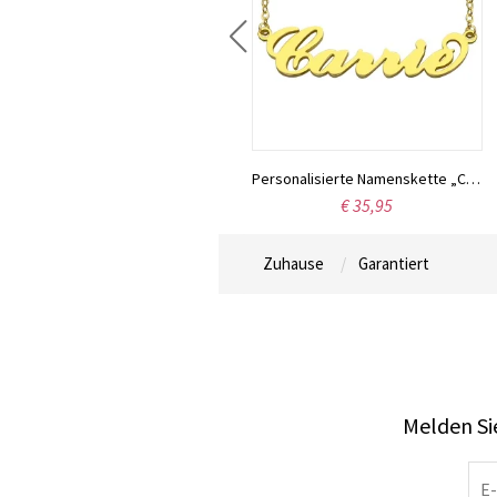
Individuell gestaltete Halskette aus Sterlingsilber mit den Namen zweier Liebender
Personalisierte Namenskette „Carrie“, 18 Karat vergoldet
€ 42,16
€ 35,95
Zuhause
Garantiert
Melden Sie