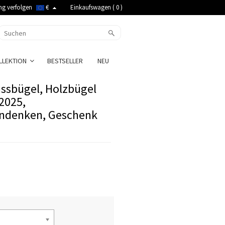
ng verfolgen
€
Einkaufswagen (
0
)
LLEKTION
BESTSELLER
NEU
ussbügel, Holzbügel
2025,
Andenken, Geschenk