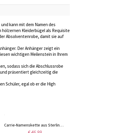
gt und kann mit dem Namen des
n hölzernen Kleiderbügel als Requisite
 der Absolventenrobe, damit sie auf
nhänger. Der Anhänger zeigt ein
iesen wichtigen Meilenstein in Ihrem
ken, sodass sich die Abschlussrobe
und präsentiert gleichzeitig die
n Schüler, egal ob er die High
Carrie-Namenskette aus Sterlingsilber mit Geburtssteinen
€ 46,99