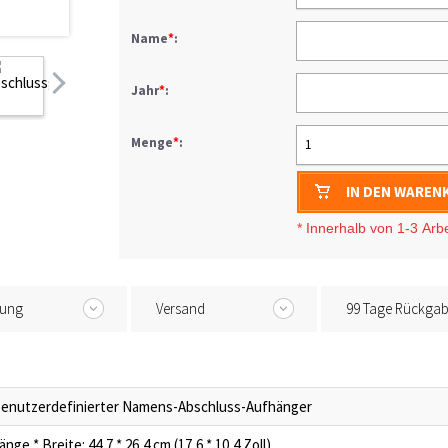
Name
*
:
Jahr
*
:
Menge
*
:
1
IN DEN WAREN
* I
nnerhalb von 1-3
Arb
tung
Versand
99 Tage Rückga
enutzerdefinierter Namens-Abschluss-Aufhänger
änge * Breite: 44,7 * 26,4 cm (17,6 * 10,4 Zoll)