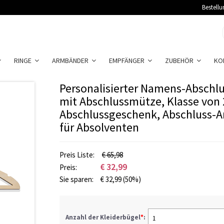
Bestellu
RINGE
ARMBÄNDER
EMPFÄNGER
ZUBEHÖR
KO
Personalisierter Namens-Abschl
mit Abschlussmütze, Klasse von 
Abschlussgeschenk, Abschluss-
für Absolventen
Preis Liste:
€ 65,98
€
32,99
Preis:
Sie sparen:
€
32,99
(50%)
Anzahl der Kleiderbügel
*
:
1