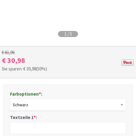
1
/
5
€ 61,96
€ 30,98
Sie sparen: €
30,98
(50%)
Farboptionen
*
:
Schwarz
Textzeile 1
*
: