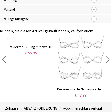
Anleitung
Versand
99 Tage Rückgabe
Kunden, die diesen Artikel gekauft haben, kauften auch:
Gravierter CZ-Ring mit zwei Herz-Geburtsstein in Silber
€ 56,95
Herzanhänger Halskette mit eingraviertem Photo Sterling Silber
Personalisierte Namenskette mit Infinity in Sterling Silber
€ 43,99
Zuhause
ABSATZFÖRDERUNG
☀️Sommerschlussverkauf