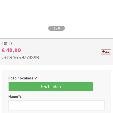
1
/
8
€ 81,98
€ 40,99
Sie sparen: €
40,99
(50%)
Foto hochladen
*
:
Hochladen
Name
*
: