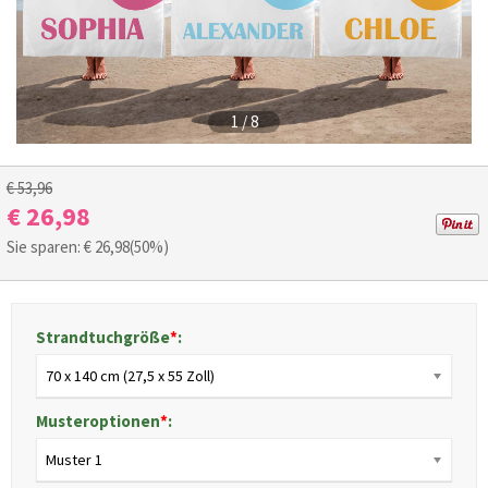
1
/
8
€ 53,96
€ 26,98
Sie sparen: €
26,98
(50%)
Strandtuchgröße
*
:
70 x 140 cm (27,5 x 55 Zoll)
Musteroptionen
*
:
Muster 1