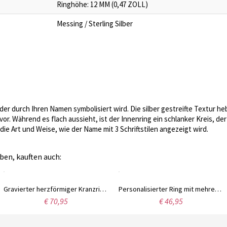
Ringhöhe: 12 MM (0,47 ZOLL)
Messing / Sterling Silber
, der durch Ihren Namen symbolisiert wird. Die silber gestreifte Textur
r. Während es flach aussieht, ist der Innenring ein schlanker Kreis, de
die Art und Weise, wie der Name mit 3 Schriftstilen angezeigt wird.
ben, kauften auch:
Gravierter herzförmiger Kranzring mit Geburtsstein
Personalisierter Ring mit mehreren Namen aus Silber
€ 70,95
€ 46,95