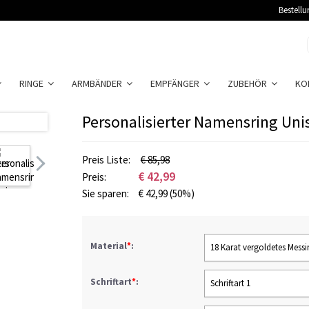
Bestellu
RINGE
ARMBÄNDER
EMPFÄNGER
ZUBEHÖR
KO
Personalisierter Namensring U
Preis Liste:
€ 85,98
€
42,99
Preis:
Sie sparen:
€
42,99
(50%)
Material
*
:
18 Karat vergoldetes Messi
Schriftart
*
:
Schriftart 1