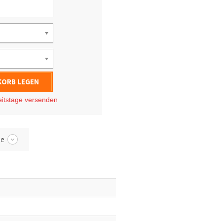
KORB LEGEN
eitstage
versenden
be