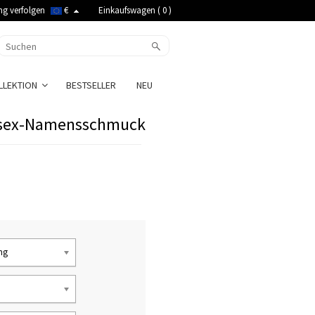
ng verfolgen
€
Einkaufswagen (
0
)
LLEKTION
BESTSELLER
NEU
nisex-Namensschmuck
ng