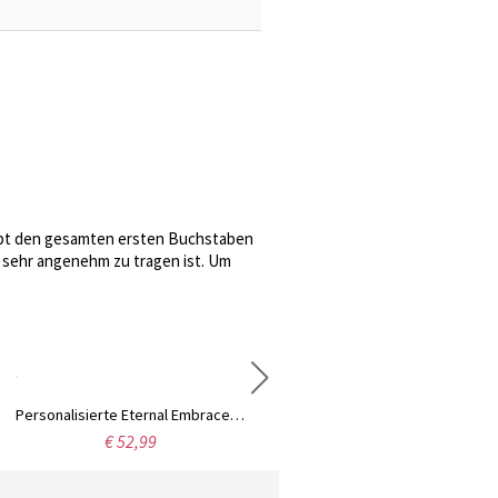
 hebt den gesamten ersten Buchstaben
r sehr angenehm zu tragen ist. Um
Personalisierte Eternal Embrace Name Halskette
Für immer zusammen Gravierter Geburtsstein-Herzring für Sie
€ 52,99
€ 48,99