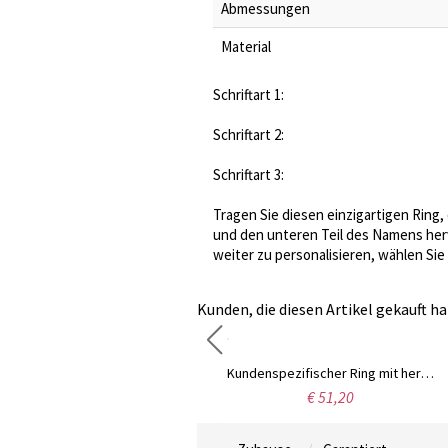
Abmessungen
Material
Schriftart 1:
Schriftart 2:
Schriftart 3:
Tragen Sie diesen einzigartigen Ring
und den unteren Teil des Namens hervo
weiter zu personalisieren, wählen Sie 
Kunden, die diesen Artikel gekauft ha
Gravierter CZ-Ring mit zwei Herz-Geburtsstein in Gold
Kundenspezifischer Ring mit herzförmigen Photo Sterlingsilber
€ 56,95
€ 51,20