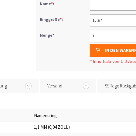
Name
*
:
Ringgröße
*
:
15 3/4
Menge
*
:
1
IN DEN WAREN
* I
nnerhalb von 1-3
Arb
tung
Versand
99 Tage Rückga
Namensring
1,1 MM (0,04 ZOLL)