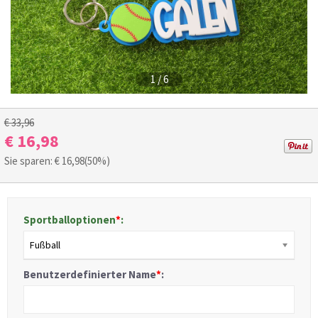
1
/
6
€ 33,96
€ 16,98
Sie sparen: €
16,98
(50%)
Sportballoptionen
*
:
Fußball
Benutzerdefinierter Name
*
: