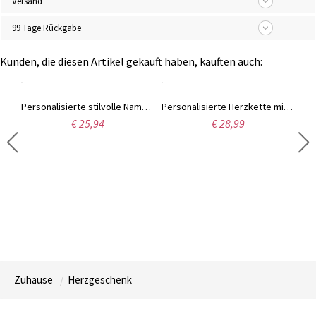
Versand
99 Tage Rückgabe
Kunden, die diesen Artikel gekauft haben, kauften auch:
Unendlichkeit Liebes-Herzhalskette mit Geburtssteine vergoldet
Personalisierte stilvolle Namen Halskette in Gold
Personalisierte Herzkette mit Initiale, Anhänger aus Messing/Sterlingsilber 925, Geburtstags-/Hochzeits-/Valentinstagsgeschenk für Mädchen/Frauen/Mutter/Freunde
€ 25,94
€ 28,99
Zuhause
Herzgeschenk