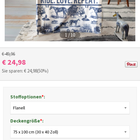
1
/
10
€ 49,96
€ 24,98
Sie sparen: €
24,98
(50%)
Stoffoptionen
*
:
Flanell
Deckengröße
*
:
75 x 100 cm (30 x 40 Zoll)