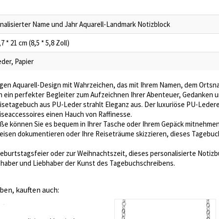
nalisierter Name und Jahr Aquarell-Landmark Notizblock
,7 * 21 cm (8,5 * 5,8 Zoll)
der, Papier
igen Aquarell-Design mit Wahrzeichen, das mit Ihrem Namen, dem Ortsn
uch ein perfekter Begleiter zum Aufzeichnen Ihrer Abenteuer, Gedanken u
setagebuch aus PU-Leder strahlt Eleganz aus. Der luxuriöse PU-Ledere
eiseaccessoires einen Hauch von Raffinesse.
ße können Sie es bequem in Ihrer Tasche oder Ihrem Gepäck mitnehmen 
isen dokumentieren oder Ihre Reiseträume skizzieren, dieses Tagebuch i
eburtstagsfeier oder zur Weihnachtszeit, dieses personalisierte Notizb
ebhaber und Liebhaber der Kunst des Tagebuchschreibens.
ben, kauften auch: