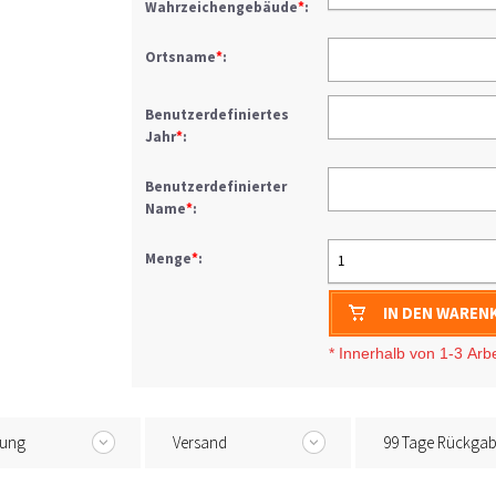
Wahrzeichengebäude
*
:
Ortsname
*
:
Benutzerdefiniertes
Jahr
*
:
Benutzerdefinierter
Name
*
:
Menge
*
:
1
IN DEN WAREN
* I
nnerhalb von 1-3
Arb
tung
Versand
99 Tage Rückga