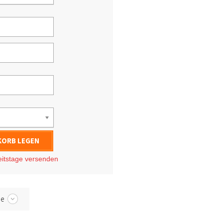
KORB LEGEN
eitstage
versenden
be