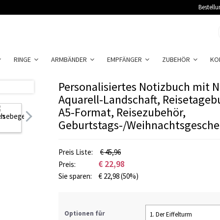
Bestellu
RINGE
ARMBÄNDER
EMPFÄNGER
ZUBEHÖR
KO
Personalisiertes Notizbuch mit 
Aquarell-Landschaft, Reisetageb
A5-Format, Reisezubehör,
Geburtstags-/Weihnachtsgeschen
Preis Liste:
€ 45,96
€
22,98
Preis:
Sie sparen:
€
22,98
(50%)
Optionen für
1. Der Eiffelturm