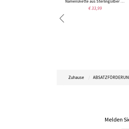
Namenskette aus Sterlingsilber im Sienna-Stil
€ 33,99
Persönalisierte Initiale Buchstaben vom Altenglischen aus Sterlingsilber
€ 29,99
Zuhause
ABSATZFÖRDERUN
Melden Sie