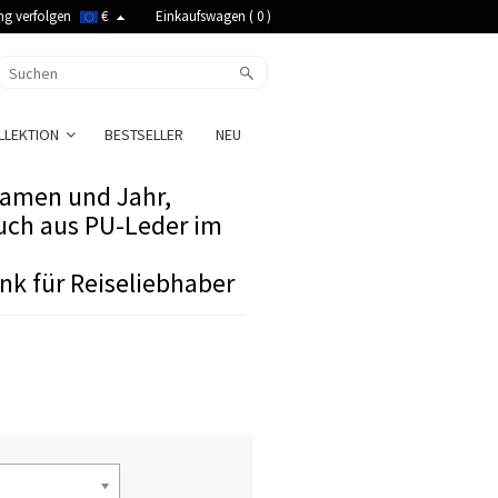
ng verfolgen
€
Einkaufswagen (
0
)
LLEKTION
BESTSELLER
NEU
Namen und Jahr,
uch aus PU-Leder im
k für Reiseliebhaber