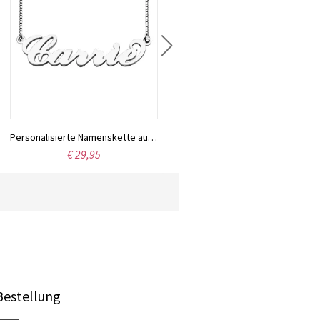
Personalisierte Namenskette aus 925er Sterlingsilber – das perfekte Geschenk zum Valentinstag, Jahrestag oder Geburtstag für Sie.
Personalisierte Bar Halskette mit zwei Namen
€ 29,95
€ 41,59
Bestellung