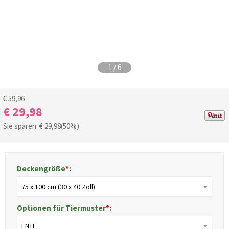
1
/
6
€ 59,96
€ 29,98
Sie sparen: €
29,98
(50%)
Deckengröße
*
:
75 x 100 cm (30 x 40 Zoll)
Optionen für Tiermuster
*
:
ENTE