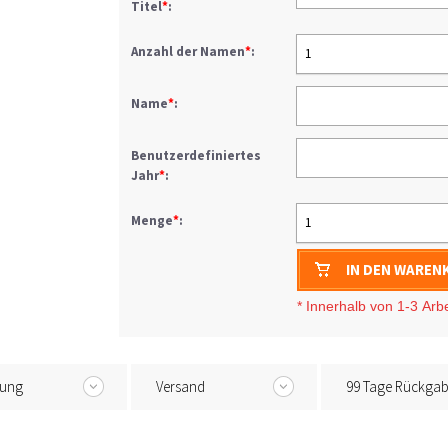
Titel
*
:
Anzahl der Namen
*
:
1
Name
*
:
Benutzerdefiniertes
Jahr
*
:
Menge
*
:
1
IN DEN WAREN
* I
nnerhalb von 1-3
Arb
tung
Versand
99 Tage Rückga