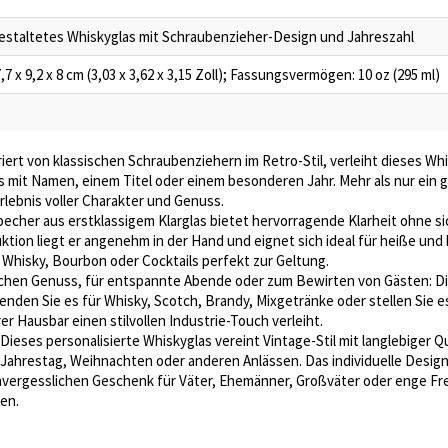
 gestaltetes Whiskyglas mit Schraubenzieher-Design und Jahreszahl
,7 x 9,2 x 8 cm (3,03 x 3,62 x 3,15 Zoll); Fassungsvermögen: 10 oz (295 ml)
riert von klassischen Schraubenziehern im Retro-Stil, verleiht dieses Wh
es mit Namen, einem Titel oder einem besonderen Jahr. Mehr als nur ein 
lebnis voller Charakter und Genuss.
echer aus erstklassigem Klarglas bietet hervorragende Klarheit ohne s
tion liegt er angenehm in der Hand und eignet sich ideal für heiße und 
 Whisky, Bourbon oder Cocktails perfekt zur Geltung.
chen Genuss, für entspannte Abende oder zum Bewirten von Gästen: Dies
nden Sie es für Whisky, Scotch, Brandy, Mixgetränke oder stellen Sie e
er Hausbar einen stilvollen Industrie-Touch verleiht.
Dieses personalisierte Whiskyglas vereint Vintage-Stil mit langlebiger Q
ahrestag, Weihnachten oder anderen Anlässen. Das individuelle Design 
ergesslichen Geschenk für Väter, Ehemänner, Großväter oder enge Fre
en.