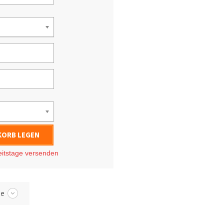
KORB LEGEN
eitstage
versenden
be