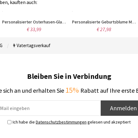
ben, kauften auch:
Personalisierter Osterhasen-Glasbecher mit Namen, Milchglasbecher mit Bambusdeckel und Strohhalm, Eiskaffeetasse, Geburtstags-/Ostergeschenk für Kinder/Familie/Sie
Personalisierte Geburtsblume Mutter der Braut/des Bräutigams Tasse, 11oz/15oz Keramik Kaffee-Teetasse, Hochzeitsgeschenk, Hochzeitsgeschenk für die Mutter des Brautpaares
€ 33,99
€ 27,98
G
👨Vatertagsverkauf
Bleiben Sie in Verbindung
15%
 sich an und erhalten Sie
Rabatt auf Ihre erste 
Anmelden
Ich habe die
Datenschutzbestimmungen
gelesen und akzeptiert