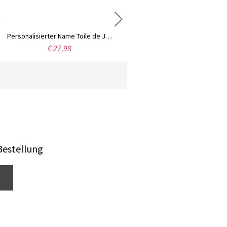
Personalisierter Name Toile de Jouy Halloween Geist Kürbis Fledermaus Tasse, 11oz Zweifarbige Keramik Kaffee Tee Tasse, Halloween Geschenk für Kinder/Familie/Freunde
Toile de Jouy Gedenktasse mit Namen für 1–7 Hunde, 325 ml/425 ml, zweifarbige Kaffee-/Teetasse aus Keramik mit Untersetzer, Geburtstags-/Jahrestagsgeschenk für Hundemama/-papa
€ 27,98
€ 27,98
Bestellung