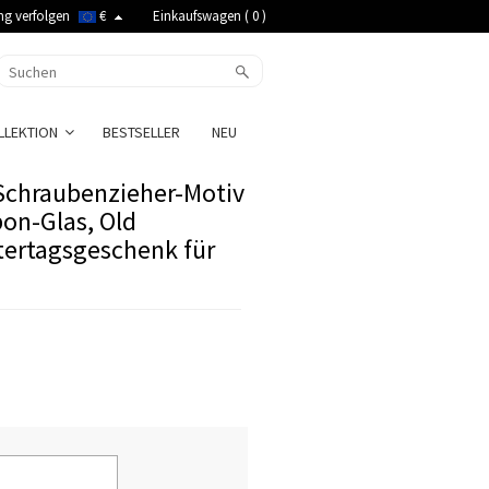
ng verfolgen
€
Einkaufswagen (
0
)
LLEKTION
BESTSELLER
NEU
 Schraubenzieher-Motiv
on-Glas, Old
tertagsgeschenk für