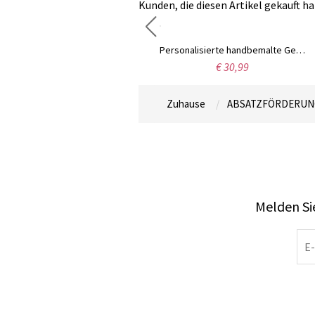
Kunden, die diesen Artikel gekauft ha
Personalisiertes Namens-Angelhakenglas, geätztes Steinglas, Bourbon-Whisky-Fischerglas, altmodisches Glas, Vatertags-/Geburtstagsgeschenk für Männer
Personalisierte handbemalte Geburtsblumen-Kaffeetasse, individuelle Namenstasse für Espresso/Latte, isolierte Glastasse mit Henkel, Geschenk für Brautjungfer/Schwester/Sie
€ 30,99
€ 30,99
Zuhause
ABSATZFÖRDERUN
Melden Sie