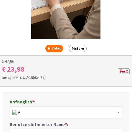
Video
Picture
€ 47,96
€ 23,98
Sie sparen: €
23,98
(50%)
Anfänglich
*
:
A
Benutzerdefinierter Name
*
: