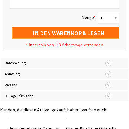
Menge
*
:
1
IN DEN WARENKORB LEGEN
*
Innerhalb von 1-3 Arbeitstage versenden
Beschreibung
Anleitung
Versand
99 Tage Rückgabe
Kunden, die diesen Artikel gekauft haben, kauften auch:
Personalisiertes Kinder-Oster-Besteck-Set
Benutzerdefinierte Ostern Mini Rolling Pins Set von 2
Custom Kids Name Ostern Nachtlicht