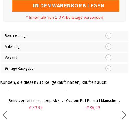
IN DEN WARENKORB LEGEN
*
Innerhalb von 1-3 Arbeitstage versenden
Beschreibung
Anleitung
Versand
99 Tage Rückgabe
Kunden, die diesen Artikel gekauft haben, kauften auch:
Personalisierter Halsbandring mit Regenbogenpfotenabdruck, Sterling Silber/Messing, Erinnerungs-Haustierring für Haustierliebhaber, Regenbogen-Welpenhalsbandring, Andenken an den Verlust eines Haustiers
Benutzerdefinierte Jeep-Abzeichen mit Hund, Jeep-Zubehör mit Kosenamen, Jeep-Dekor, Geschenk für Hundeliebhaber/Hundemama/Hundvater
Custom Pet Portrait Manschettenknöpfe, Memorial Manschettenknöpfe, Edelstahl/Sterling Silber 925 Manschettenknöpfe, Vatertagsgeschenk für Bräutigam/Männer/Vater
€ 30,99
€ 36,99