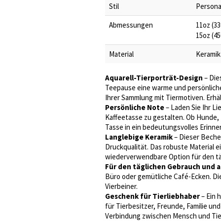
Stil
Persona
Abmessungen
11oz (3
15oz (4
Material
Keramik
Aquarell-Tierporträt-Design
– Die
Teepause eine warme und persönliche N
Ihrer Sammlung mit Tiermotiven. Erhäl
Persönliche Note
– Laden Sie Ihr Li
Kaffeetasse zu gestalten. Ob Hunde, 
Tasse in ein bedeutungsvolles Erinn
Langlebige Keramik
– Dieser Becher
Druckqualität. Das robuste Material e
wiederverwendbare Option für den tä
Für den täglichen Gebrauch und a
Büro oder gemütliche Café-Ecken. Dies
Vierbeiner.
Geschenk für Tierliebhaber
– Ein 
für Tierbesitzer, Freunde, Familie und
Verbindung zwischen Mensch und Tier