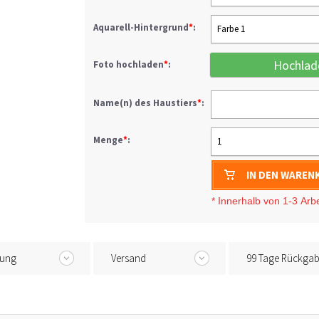
Aquarell-Hintergrund
*
:
Farbe 1
Hochlad
Foto hochladen
*
:
Name(n) des Haustiers
*
:
Menge
*
:
1
IN DEN WAREN
* I
nnerhalb von 1-3
Arb
tung
Versand
99 Tage Rückga