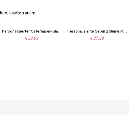
ben, kauften auch:
Personalisierter Osterhasen-Glasbecher mit Namen, Milchglasbecher mit Bambusdeckel und Strohhalm, Eiskaffeetasse, Geburtstags-/Ostergeschenk für Kinder/Familie/Sie
Personalisierte Geburtsblume Mutter der Braut/des Bräutigams Tasse, 11oz/15oz Keramik Kaffee-Teetasse, Hochzeitsgeschenk, Hochzeitsgeschenk für die Mutter des Brautpaares
€ 33,99
€ 27,98