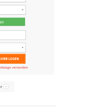
en
KORB LEGEN
eitstage
versenden
be