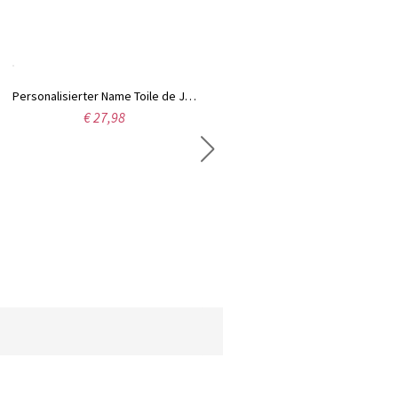
Personalisierter Name Toile de Jouy Halloween Geist Kürbis Fledermaus Tasse, 11oz Zweifarbige Keramik Kaffee Tee Tasse, Halloween Geschenk für Kinder/Familie/Freunde
Toile de Jouy Gedenktasse mit Namen für 1–7 Hunde, 325 ml/425 ml, zweifarbige Kaffee-/Teetasse aus Keramik mit Untersetzer, Geburtstags-/Jahrestagsgeschenk für Hundemama/-papa
€ 27,98
€ 27,98