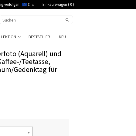
ng verfolgen
€
Einkaufswagen (
0
)
LLEKTION
BESTSELLER
NEU
erfoto (Aquarell) und
affee-/Teetasse,
äum/Gedenktag für