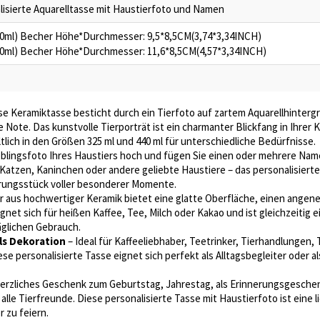
lisierte Aquarelltasse mit Haustierfoto und Namen
30ml) Becher Höhe*Durchmesser: 9,5*8,5CM(3,74*3,34INCH)
50ml) Becher Höhe*Durchmesser: 11,6*8,5CM(4,57*3,34INCH)
se Keramiktasse besticht durch ein Tierfoto auf zartem Aquarellhintergr
ote. Das kunstvolle Tierporträt ist ein charmanter Blickfang in Ihrer K
tlich in den Größen 325 ml und 440 ml für unterschiedliche Bedürfnisse.
eblingsfoto Ihres Haustiers hoch und fügen Sie einen oder mehrere Name
Katzen, Kaninchen oder andere geliebte Haustiere – das personalisiert
erungsstück voller besonderer Momente.
 aus hochwertiger Keramik bietet eine glatte Oberfläche, einen angene
ignet sich für heißen Kaffee, Tee, Milch oder Kakao und ist gleichzeitig
glichen Gebrauch.
ls Dekoration
– Ideal für Kaffeeliebhaber, Teetrinker, Tierhandlungen, 
e personalisierte Tasse eignet sich perfekt als Alltagsbegleiter oder a
herzliches Geschenk zum Geburtstag, Jahrestag, als Erinnerungsgesch
 alle Tierfreunde. Diese personalisierte Tasse mit Haustierfoto ist eine 
 zu feiern.