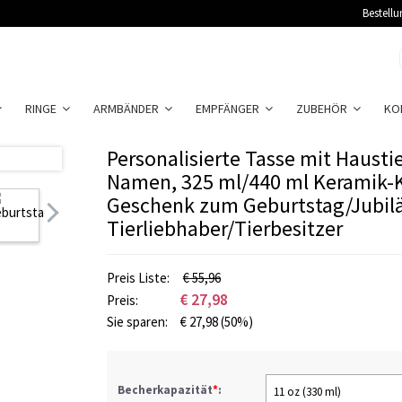
Bestellu
RINGE
ARMBÄNDER
EMPFÄNGER
ZUBEHÖR
KO
Personalisierte Tasse mit Hausti
Namen, 325 ml/440 ml Keramik-K
Geschenk zum Geburtstag/Jubil
Tierliebhaber/Tierbesitzer
Preis Liste:
€ 55,96
€
27,98
Preis:
Sie sparen:
€
27,98
(50%)
Becherkapazität
*
:
11 oz (330 ml)