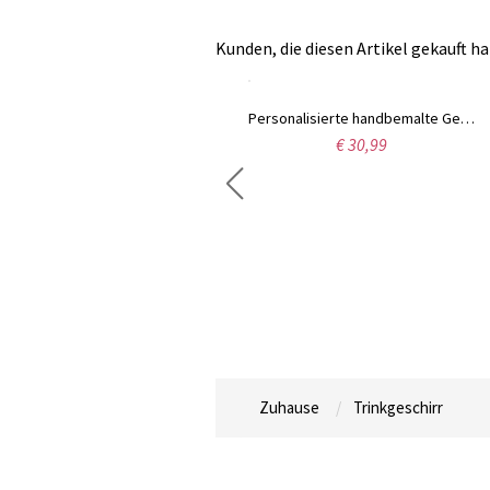
Kunden, die diesen Artikel gekauft ha
Personalisiertes Namens-Angelhakenglas, geätztes Steinglas, Bourbon-Whisky-Fischerglas, altmodisches Glas, Vatertags-/Geburtstagsgeschenk für Männer
Personalisierte handbemalte Geburtsblumen-Kaffeetasse, individuelle Namenstasse für Espresso/Latte, isolierte Glastasse mit Henkel, Geschenk für Brautjungfer/Schwester/Sie
€ 30,99
€ 30,99
Zuhause
Trinkgeschirr