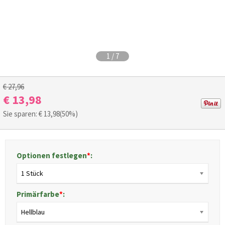
1
/
7
€ 27,96
€ 13,98
Sie sparen: €
13,98
(50%)
Optionen festlegen
*
:
1 Stück
Primärfarbe
*
:
Hellblau