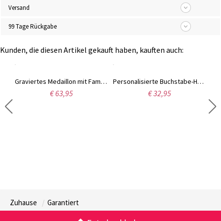
Versand
99 Tage Rückgabe
Kunden, die diesen Artikel gekauft haben, kauften auch:
Personalisiertes Herz-Photo-Locket
Graviertes Medaillon mit Familienstammbaum und Photo Sterling Silber
Personalisierte Buchstabe-Halskette seitwärts
€ 63,95
€ 32,95
Zuhause
Garantiert