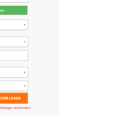
en
KORB LEGEN
eitstage
versenden