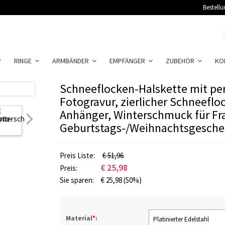
Bestellu
RINGE
ARMBÄNDER
EMPFÄNGER
ZUBEHÖR
KO
Schneeflocken-Halskette mit per
Fotogravur, zierlicher Schneefl
Anhänger, Winterschmuck für Fr
Geburtstags-/Weihnachtsgesche
Preis Liste:
€ 51,96
€
25,98
Preis:
Sie sparen:
€
25,98
(50%)
Material
*
:
Platinierter Edelstahl