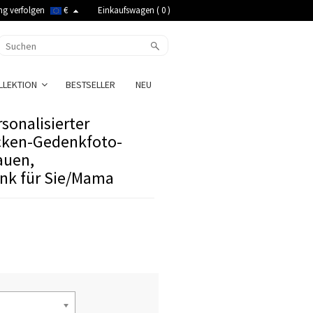
ng verfolgen
€
Einkaufswagen (
0
)
LLEKTION
BESTSELLER
NEU
sonalisierter
ocken-Gedenkfoto-
auen,
nk für Sie/Mama