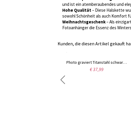
und ist ein atemberaubendes und ele
Hohe Qualität
– Diese Halskette wur
sowohl Schönheit als auch Komfort f
Weihnachtsgeschenk
– Als einziga
Fotoanhänger die Essenz des Winters 
Kunden, die diesen Artikel gekauft ha
Photo graviert Titanstahl schwarz Dog-Tag-Halskette
Personalisierte Foto-Herz-Medaillon-Halskette mit Zirkonia, Roségold-Schmuckketten, Geburtstags-/Muttertagsgeschenk für Frauen/Mama/Sie/Liebhaberin
€ 37,99
€ 46,99