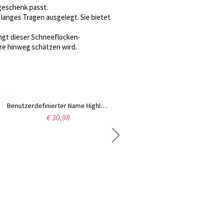
geschenk passt.
langes Tragen ausgelegt. Sie bietet
ngt dieser Schneeflocken-
hre hinweg schätzen wird.
Personalisierte Schwangerschafts-Scan-Halskette, personalisierter Sonogramm-Ultraschall-Schmuck, Geburtstagsgeschenk für frischgebackenen Papa, Erinnerungsgeschenk für Papa/Papa/Mutter, personalisiertes graviertes Fehlgeburts-Andenken, Babyverlust-Geschen
Personalisierte Foto-Tropfen-Projektionskette, Sterling Silber 925 Halskette mit Bild, Geburtstags-/Jahrestags-/Muttertagsgeschenk für Sie/Mama/Beste Freundin
€ 30,99
€ 40,98