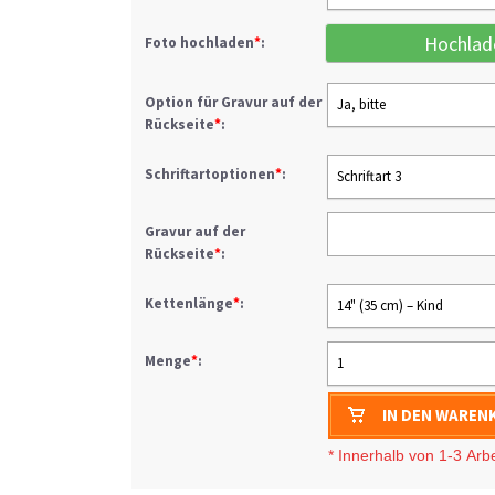
Hochlad
Foto hochladen
*
:
Option für Gravur auf der
Ja, bitte
Rückseite
*
:
Schriftartoptionen
*
:
Schriftart 3
Gravur auf der
Rückseite
*
:
Kettenlänge
*
:
14" (35 cm) – Kind
Menge
*
:
1
IN DEN WAREN
* I
nnerhalb von 1-3
Arb