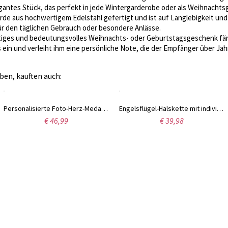
gantes Stück, das perfekt in jede Wintergarderobe oder als Weihnachts
de aus hochwertigem Edelstahl gefertigt und ist auf Langlebigkeit und 
ür den täglichen Gebrauch oder besondere Anlässe.
rtiges und bedeutungsvolles Weihnachts- oder Geburtstagsgeschenk fä
ein und verleiht ihm eine persönliche Note, die der Empfänger über Ja
ben, kauften auch:
Engelsflügel-Halskette mit individuellem Foto, Herz-Bild-Anhänger-Halskette, personalisierte Engelsflügel-Gedenkschmuck-Geschenke für Mama/Oma/Sie
Benutzerdefinierter Name Highland Cow Weihnachtsbecher mit Untersetzer, 11oz flauschige Kuh Tasse, Ruhestand/Geburtstag/Weihnachtsgeschenk für Highland Cow Liebhaber/Familie/Freunde
€ 39,98
€ 30,98