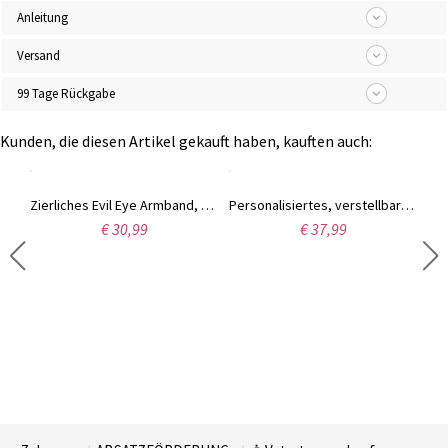
Anleitung
Versand
99 Tage Rückgabe
Kunden, die diesen Artikel gekauft haben, kauften auch:
Zierliche Halskette mit zwei Initialen, Minimalistische Doppelbuchstaben, Paarkette aus Sterlingsilber/Edelstahl, Geschenk für Liebhaber/Partner/Beste Freundin
Zierliches Evil Eye Armband, kubanische Gliederkette Evil Eye Armband, Messing Evil Eye Schmuck, Geschenk für Frauen & Mädchen, Trauzeugin Geschenk
Personalisiertes, verstellbares Tigerauge-Armband mit Fotoprojektion, natürliche, runde Heilkristall-Edelsteinarmbänder, Geburtstags-/Vatertagsgeschenk für Männer
€ 30,99
€ 37,99