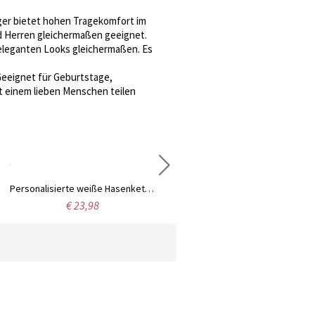
er bietet hohen Tragekomfort im
nd Herren gleichermaßen geeignet.
 eleganten Looks gleichermaßen. Es
Geeignet für Geburtstage,
t einem lieben Menschen teilen
Personalisierte weiße Hasenkette mit Initialen-Anhänger, Perlmutt-Hasenkette, Glückshasen-Schmuck, Ostergeschenk für Frauen/Mädchen/Tierliebhaber
Personalisierter Name, bestickte Cartoon-Tier-Nass- und Trockentasche mit doppeltem Verwendungszweck, wasserdichte Aufbewahrungstasche für Kinderkleidung, Schulanfangs-/Geburtstagsgeschenk für Kinder
€ 23,98
€ 21,98