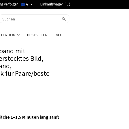
ng verfolgen
€
Einkaufswagen (
0
)
LLEKTION
BESTSELLER
NEU
mband mit
rstecktes Bild,
and,
k für Paare/beste
äche 1–1,5 Minuten lang sanft