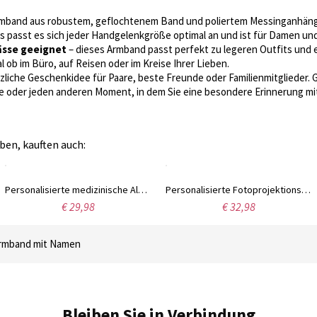
mband aus robustem, geflochtenem Band und poliertem Messinganhäng
ns passt es sich jeder Handgelenkgröße optimal an und ist für Damen u
ässe geeignet
– dieses Armband passt perfekt zu legeren Outfits und
l ob im Büro, auf Reisen oder im Kreise Ihrer Lieben.
zliche Geschenkidee für Paare, beste Freunde oder Familienmitglieder. 
e oder jeden anderen Moment, in dem Sie eine besondere Erinnerung mi
ben, kauften auch:
Personalisierte medizinische Alarmkette, gravierter medizinischer ID-Tag Notfallanhänger, Allergie-Diabetes-Epilepsie-Info-Anhänger, Geschenk für Familie/Großeltern
Personalisierte Fotoprojektionskette mit Initialen-Anhänger, Gedenkkette „Ich liebe dich in 100 Sprachen“, Geburtstags-/Valentinstagsgeschenk für Sie/ein Paar
€ 29,98
€ 32,98
rmband mit Namen
Bleiben Sie in Verbindung