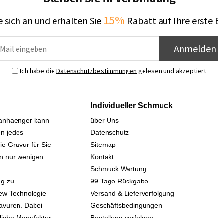
15%
 sich an und erhalten Sie
Rabatt auf Ihre erste 
Anmelden
Ich habe die
Datenschutzbestimmungen
gelesen und akzeptiert
Individueller Schmuck
sanhaenger kann
über Uns
n jedes
Datenschutz
ie Gravur für Sie
Sitemap
 in nur wenigen
Kontakt
Schmuck Wartung
ng zu
99 Tage Rückgabe
iew Technologie
Versand & Lieferverfolgung
avuren. Dabei
Geschäftsbedingungen
kliche Manufaktur
Bestellung verfolgen