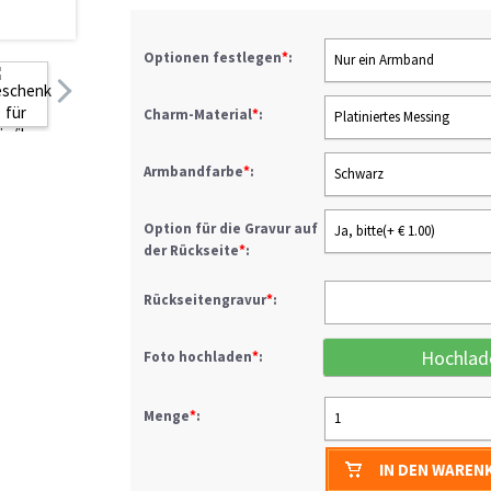
Optionen festlegen
*
:
Nur ein Armband
Charm-Material
*
:
Platiniertes Messing
Armbandfarbe
*
:
Schwarz
Option für die Gravur auf
Ja, bitte(+ € 1.00)
der Rückseite
*
:
Rückseitengravur
*
:
Hochlad
Foto hochladen
*
:
Menge
*
:
1
IN DEN WAREN