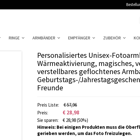
Bestellu
RINGE
ARMBÄNDER
EMPFÄNGER
ZUBEHÖR
KO
Personalisiertes Unisex-Fotoar
Wärmeaktivierung, magisches, ve
verstellbares geflochtenes Armb
Geburtstags-/Jahrestagsgeschen
Freunde
Preis Liste:
€ 57,96
€
28,98
Preis:
Sie sparen:
€
28,98
(50%)
Hinweis: Bei einigen Produkten muss die Oberfl
gerieben werden, um das Foto freizulegen.