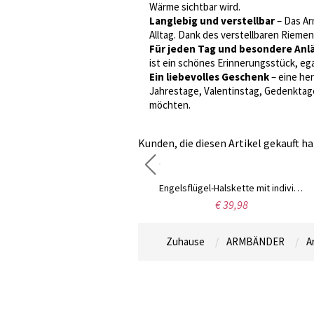
Wärme sichtbar wird.
Langlebig und verstellbar
– Das Ar
Alltag. Dank des verstellbaren Rieme
Für jeden Tag und besondere Anl
ist ein schönes Erinnerungsstück, ega
Ein liebevolles Geschenk
– eine her
Jahrestage, Valentinstag, Gedenktag
möchten.
Kunden, die diesen Artikel gekauft ha
Personalisierte gravierte Bar-Urnen-Halskette, individuelle Bar-Halskette, Kremationsschmuck, Erinnerungsgeschenk, Gedenkgravur-Schmuck für Asche, Lied
Engelsflügel-Halskette mit individuellem Foto, Herz-Bild-Anhänger-Halskette, personalisierte Engelsflügel-Gedenkschmuck-Geschenke für Mama/Oma/Sie
€ 26,99
€ 39,98
Zuhause
ARMBÄNDER
A