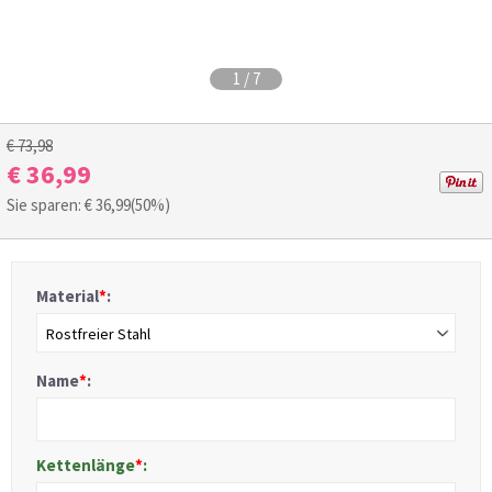
1
/
7
€ 73,98
€ 36,99
Sie sparen: €
36,99
(50%)
Material
*
:
Rostfreier Stahl
Name
*
:
Kettenlänge
*
: