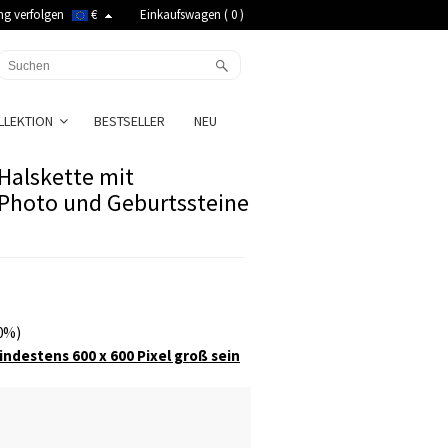
ng verfolgen
€
Einkaufswagen (
0
)
LLEKTION
BESTSELLER
NEU
Halskette mit
 Photo und Geburtssteine
0%)
ndestens 600 x 600 Pixel groß sein