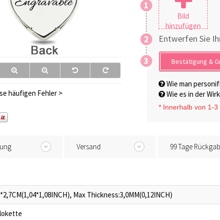
1
Bild
hinzufügen
Entwerfen Sie Ih
2
3
Bestätigung & G
Wie man personifi
se häufigen Fehler >
Wie es in der Wirk
* I
nnerhalb von 1-3
tung
Versand
99 Tage Rückga
6*2,7CM(1,04*1,08INCH), Max Thickness:3,0MM(0,12INCH)
lokette