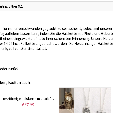
rling Silber 925
r für immer verschwunden geglaubt zu sein scheint, jedoch mit unserer
ag aufleben lassen kann, indem Sie die Halskette mit Photo und Geburts
mit einem eingravierten Photo Ihrer schönsten Erinnerung. Unsere Herz
r 14-22 Inch Rollkette angebracht werden. Die Herzanhänger Halskette
enk, voll von Sentimentalität.
ieder zurück
ben, kauften auch:
Herzförmige Halskette mit Farbfoto in Sterling Silber
€ 67,95