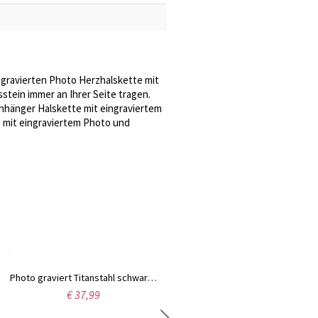
 gravierten Photo Herzhalskette mit
stein immer an Ihrer Seite tragen.
anhänger Halskette mit eingraviertem
 mit eingraviertem Photo und
Photo graviert Titanstahl schwarz Dog-Tag-Halskette
Kundenspezifische Herzfoto-Halskette mit Engelsflügel
€ 37,99
€ 74,95