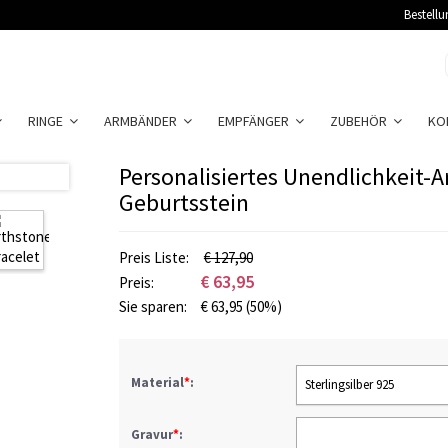
Bestellu
RINGE
ARMBÄNDER
EMPFÄNGER
ZUBEHÖR
KO
Personalisiertes Unendlichkeit-
Geburtsstein
Preis Liste:
€ 127,90
€
63,95
Preis:
Sie sparen:
€
63,95
(50%)
Material
*
:
Sterlingsilber 925
Gravur
*
: