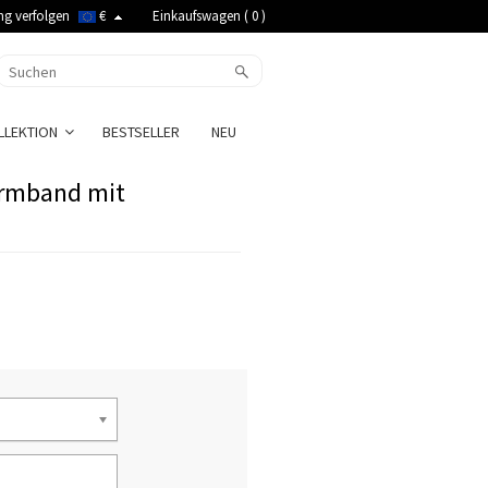
ng verfolgen
€
Einkaufswagen (
0
)
LLEKTION
BESTSELLER
NEU
Armband mit