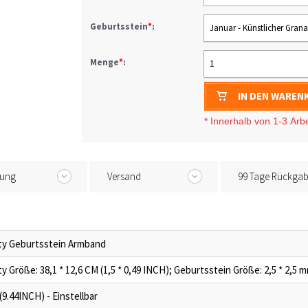
Geburtsstein
*
:
Januar - Künstlicher Grana
Menge
*
:
1
IN DEN WAREN
* I
nnerhalb von 1-3
Arb
tung
Versand
99 Tage Rückga
ity Geburtsstein Armband
ity Größe: 38,1 * 12,6 CM (1,5 * 0,49 INCH); Geburtsstein Größe: 2,5 * 2,5 mm
9.44INCH) - Einstellbar