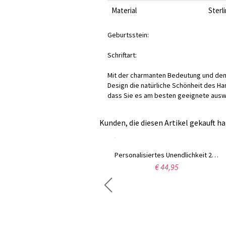
Material
Sterl
Geburtsstein:
Schriftart:
Mit der charmanten Bedeutung und dem
Design die natürliche Schönheit des Han
dass Sie es am besten geeignete auswäh
Kunden, die diesen Artikel gekauft ha
Personalisiertes Dreifach-Namensarmband aus Sterlingsilber
Personalisiertes Unendlichkeit 2 Namen Cord Armband Sterling Silber
€ 53,95
€ 44,95