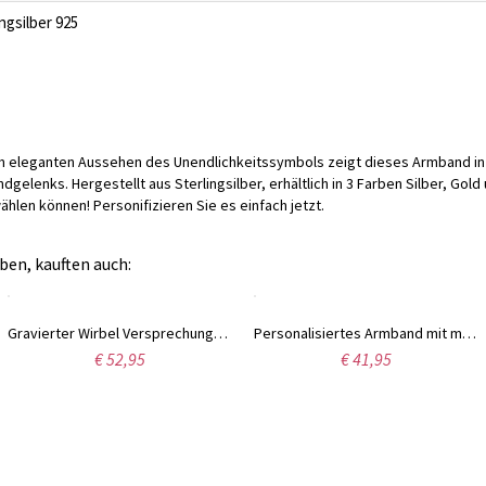
ingsilber 925
 eleganten Aussehen des Unendlichkeitssymbols zeigt dieses Armband in 
dgelenks. Hergestellt aus Sterlingsilber, erhältlich in 3 Farben Silber, Gol
len können! Personifizieren Sie es einfach jetzt.
ben, kauften auch:
Gravierter Wirbel Versprechungsring mit rundem Edelstein in 10k/14k Gold
Personalisiertes Armband mit mehreren Herzen und Geburtsstein
€ 52,95
€ 41,95