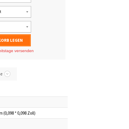
t
KORB LEGEN
eitstage
versenden
be
 (0,098 * 0,098 Zoll)