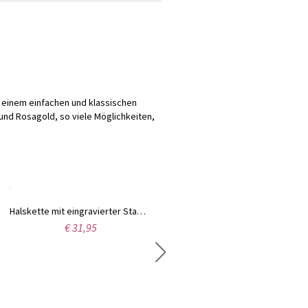
einem einfachen und klassischen
d und Rosagold, so viele Möglichkeiten,
Halskette mit eingravierter Stammbaum in Edelstahl
Personalisierte Stammbaum-Namenshalskette
€ 31,95
€ 36,99