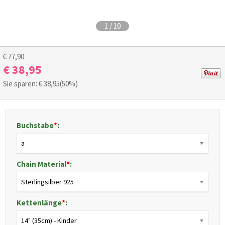
1
/
10
€ 77,90
€ 38,95
Sie sparen: €
38,95
(50%)
Buchstabe
*
:
a
Chain Material
*
:
Sterlingsilber 925
Kettenlänge
*
:
14" (35cm) - Kinder