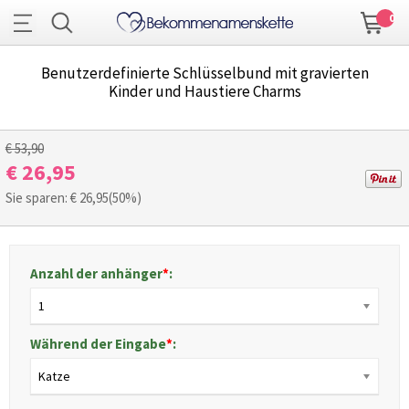
0
Benutzerdefinierte Schlüsselbund mit gravierten
Kinder und Haustiere Charms
1
/
3
€ 53,90
€ 26,95
Sie sparen: €
26,95
(50%)
Anzahl der anhänger
*
:
1
Während der Eingabe
*
:
Katze