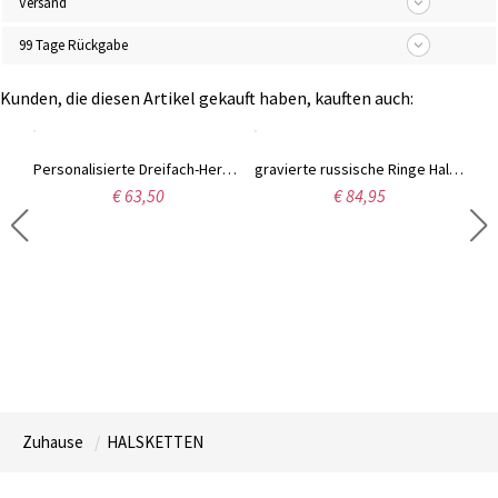
Versand
99 Tage Rückgabe
Kunden, die diesen Artikel gekauft haben, kauften auch:
Individualisierte Namenskette aus zwei Herzen mit Geburtsstein
Personalisierte Dreifach-Herz-Kleeblatt-Halskette mit Namen
gravierte russische Ringe Halskette Sterling Silber
€ 63,50
€ 84,95
Zuhause
HALSKETTEN