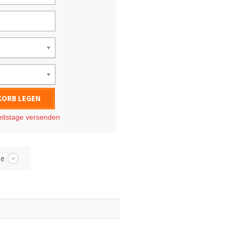
KORB LEGEN
eitstage
versenden
be