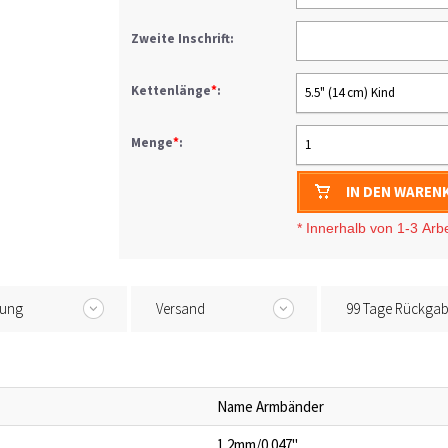
Zweite Inschrift:
Kettenlänge
*
:
5.5" (14 cm) Kind
Menge
*
:
1
IN DEN WAREN
* I
nnerhalb von 1-3
Arb
tung
Versand
99 Tage Rückga
Name Armbänder
1.2mm/0.047"