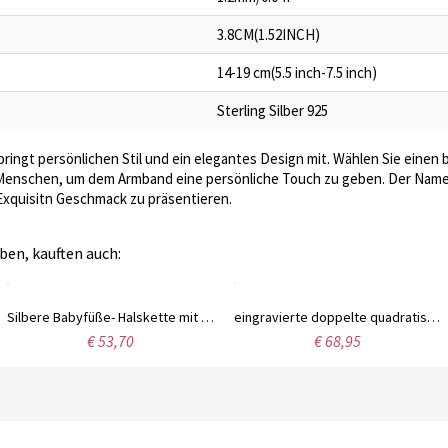
3.8CM(1.52INCH)
14-19 cm(5.5 inch-7.5 inch)
Sterling Silber 925
ingt persönlichen Stil und ein elegantes Design mit. Wählen Sie einen 
n Menschen, um dem Armband eine persönliche Touch zu geben. Der Name 
Exquisitn Geschmack zu präsentieren.
ben, kauften auch:
Silbere Babyfüße- Halskette mit personalisiertem Geburtsstein und Gravur
eingravierte doppelte quadratische Geburtsstein-Ringe Platinum überzogen
€ 53,70
€ 68,95