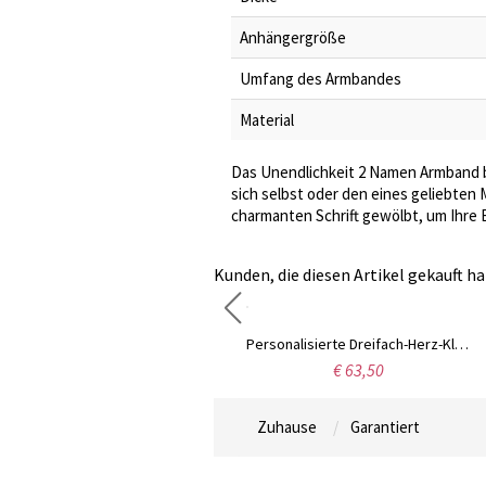
Anhängergröße
Umfang des Armbandes
Material
Das Unendlichkeit 2 Namen Armband br
sich selbst oder den eines geliebte
charmanten Schrift gewölbt, um Ihre 
Kunden, die diesen Artikel gekauft ha
Individualisierte Namenskette aus zwei Herzen mit Geburtsstein
Personalisierte Dreifach-Herz-Kleeblatt-Halskette mit Namen
€ 52,99
€ 63,50
Zuhause
Garantiert