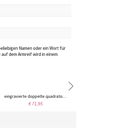
beliebigen Namen oder ein Wort für
auf dem Armreif wird in einem
eingravierte doppelte quadratische Geburtsstein-Ringe Gold überzogen
eingravierte doppelte quadratische Geburtsstein-Ringe in Rosa Gold
€ 71,95
€ 71,95