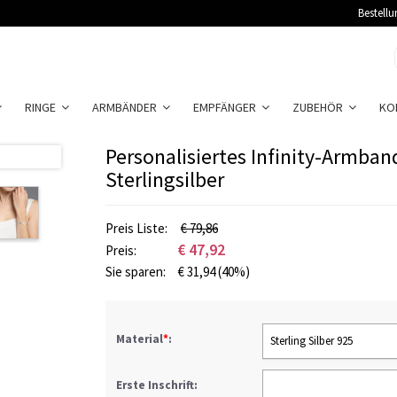
Bestellu
RINGE
ARMBÄNDER
EMPFÄNGER
ZUBEHÖR
KO
Personalisiertes Infinity-Armba
Sterlingsilber
Preis Liste:
€ 79,86
€
47,92
Preis:
Sie sparen:
€
31,94
(40%)
Material
*
:
Sterling Silber 925
Erste Inschrift: