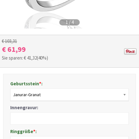
1
/
4
€ 103,31
€ 61,99
Sie sparen: €
41,32
(40%)
Geburtsstein
*
:
Janurar-Granat
Innengravur:
Ringgröße
*
: