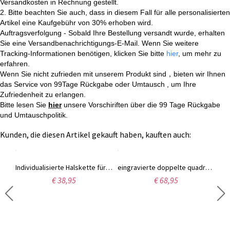
Versandkosten in Rechnung gestellt.
2. Bitte beachten Sie auch, dass in diesem Fall für alle personalisierten
Artikel eine Kaufgebühr von 30% erhoben wird.
Auftragsverfolgung - Sobald Ihre Bestellung versandt wurde, erhalten
Sie eine Versandbenachrichtigungs-E-Mail. Wenn Sie weitere
Tracking-Informationen benötigen, klicken Sie bitte
hier
, um mehr zu
erfahren.
Wenn Sie nicht zufrieden mit unserem Produkt sind，bieten wir Ihnen
das Service von 99Tage Rückgabe oder Umtausch , um Ihre
Zufriedenheit zu erlangen.
Bitte lesen Sie
hier
unsere Vorschiriften über die 99 Tage Rückgabe
und Umtauschpolitik.
Kunden, die diesen Artikel gekauft haben, kauften auch:
Personalisierte Dreifach-Herz-Kleeblatt-Halskette mit Namen
Individualisierte Halskette für Mutter mit Gravur und Geburtssteinen auf Babyfüße-Anhänger
eingravierte doppelte quadratische Geburtsstein-Ringe Platinum überzogen
€ 38,95
€ 68,95