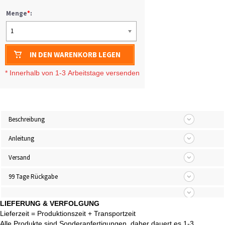
Menge
*
:
1
IN DEN WARENKORB LEGEN
* I
nnerhalb von 1-3
Arbeitstage
versenden
Beschreibung
Anleitung
Versand
99 Tage Rückgabe
LIEFERUNG & VERFOLGUNG
Lieferzeit = Produktionszeit + Transportzeit
Alle Produkte sind Sonderanfertigungen, daher dauert es 1-3