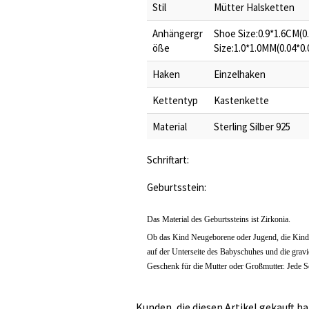
Stil
Mütter Halsketten
Anhängergr
Shoe Size:0.9*1.6CM(0
öße
Size:1.0*1.0MM(0.04*
Haken
Einzelhaken
Kettentyp
Kastenkette
Material
Sterling Silber 925
Schriftart:
Geburtsstein:
Das Material des Geburtssteins ist Zirkonia.
Ob das Kind Neugeborene oder Jugend, die Kinder
auf der Unterseite des Babyschuhes und die gravie
Geschenk für die Mutter oder Großmutter. Jede Sc
Kunden, die diesen Artikel gekauft ha