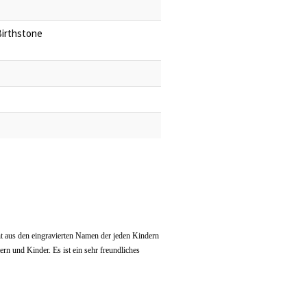
Birthstone
t aus den eingravierten Namen der jeden Kindern
rn und Kinder. Es ist ein sehr freundliches