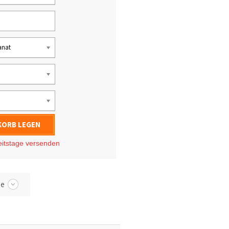
anat
KORB LEGEN
eitstage
versenden
be