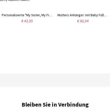
Personalisierte "My Sister, My Friend" Halskette mit Geburtsstein Sterling Silber
Mutters Anhänger: mit Baby Füße und 3 Namen Halskette in Rosa Gold
€ 43,95
€ 90,94
Bleiben Sie in Verbindung