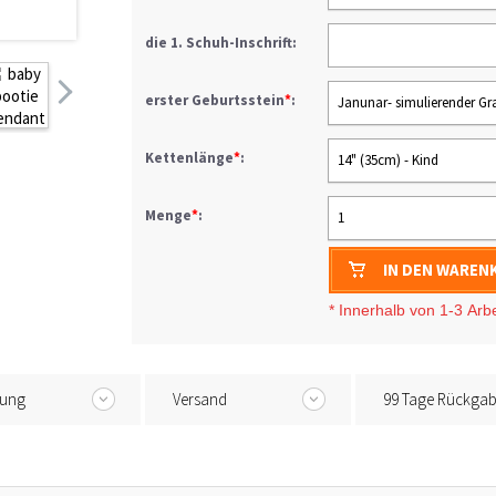
die 1. Schuh-Inschrift:
erster Geburtsstein
*
:
Janunar- simulierender Gr
Kettenlänge
*
:
14" (35cm) - Kind
Menge
*
:
1
IN DEN WAREN
* I
nnerhalb von 1-3
Arb
tung
Versand
99 Tage Rückga