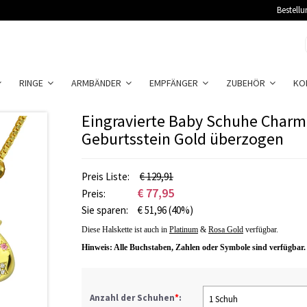
Bestellu
RINGE
ARMBÄNDER
EMPFÄNGER
ZUBEHÖR
KO
Eingravierte Baby Schuhe Charm
Geburtsstein Gold überzogen
Preis Liste:
€ 129,91
€
77,95
Preis:
Sie sparen:
€
51,96
(40%)
Diese Halskette ist auch in
Platinum
&
Rosa
Gold
verfügbar.
Hinweis: Alle Buchstaben, Zahlen oder Symbole sind verfügbar.
Anzahl der Schuhen
*
:
1 Schuh