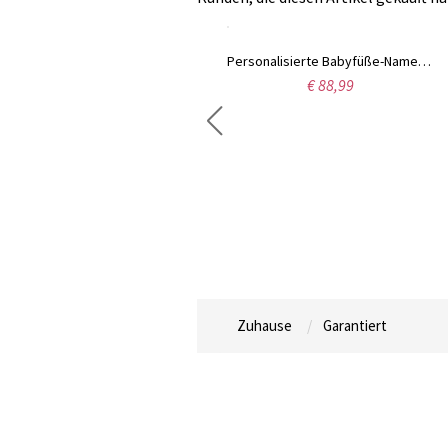
Personalisierte Halskette mit Babyfüßen für die Mutter
Personalisierte Babyfüße-Namenskette mit Geburtssteinen 18k Gold
€ 38,95
€ 88,99
Zuhause
Garantiert