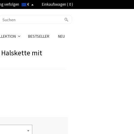
ng verfolgen
€
Einkaufswagen (
0
)
LLEKTION
BESTSELLER
NEU
 Halskette mit