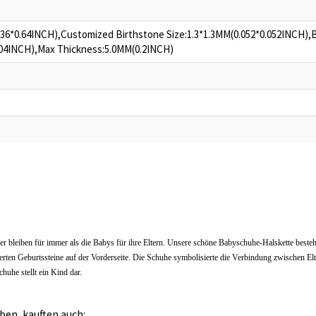
.36*0.64INCH),Customized Birthstone Size:1.3*1.3MM(0.052*0.052INCH),
0.04INCH),Max Thickness:5.0MM(0.2INCH)
 bleiben für immer als die Babys für ihre Eltern. Unsere schöne Babyschuhe-Halskette besteh
rten Geburtssteine auf der Vorderseite. Die Schuhe symbolisierte die Verbindung zwischen Elte
huhe stellt ein Kind dar.
ben, kauften auch: