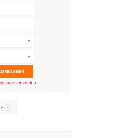
KORB LEGEN
eitstage
versenden
be