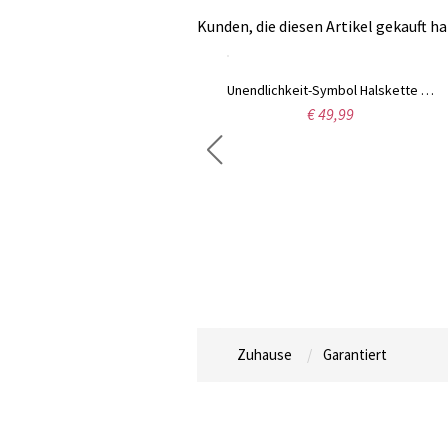
Kunden, die diesen Artikel gekauft ha
Individualisierte Namenskette aus zwei Herzen mit Geburtsstein
Unendlichkeit-Symbol Halskette mit zwei Namen und Geburtssteinen
€ 52,99
€ 49,99
Zuhause
Garantiert