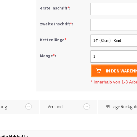
erste Inschrift
*
:
zweite Inschrift
*
:
Kettenlänge
*
:
14" (35cm) - Kind
Menge
*
:
1
IN DEN WAREN
* I
nnerhalb von 1-3
Arb
tung
Versand
99 Tage Rückga
inity Halskette