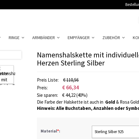
Bestellu
RINGE
ARMBÄNDER
EMPFÄNGER
ZUBEHÖR
KO
Namenshalskette mit individuell
Herzen Sterling Silber
Preis Liste:
€ 110,56
€
66,34
Preis:
Sie sparen:
€
44,22
(40%)
Die Farbe der Halskette ist auch in
Gold
&
Rosa Gold
Hinweis: Alle Buchstaben, Anzahlen oder Symbo
Material
*
:
Sterling Silber 925