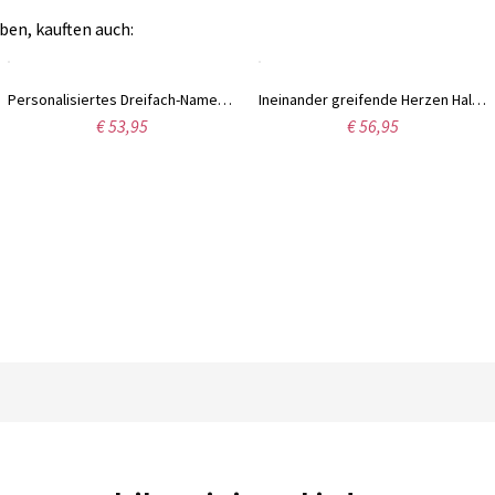
ben, kauften auch:
Personalisiertes Dreifach-Namensarmband aus Sterlingsilber
Ineinander greifende Herzen Halskette in Sterling Silber
€ 53,95
€ 56,95