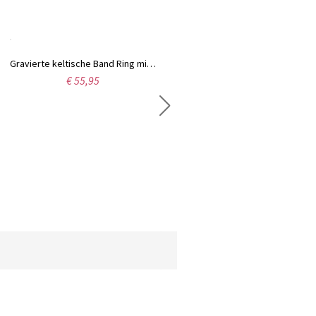
Gravierte keltische Band Ring mit Geburtsstein in Sterling Silber
Personalisierte Unendlichkeit Herzhalskette in Sterlingsilber
€ 55,95
€ 52,95