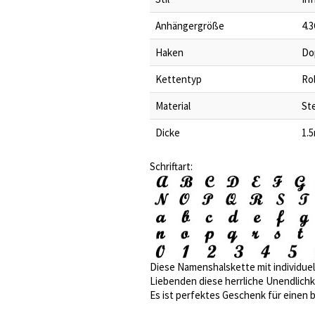
Anhängergröße
4.
Haken
Do
Kettentyp
Ro
Material
Ste
Dicke
1.
Schriftart:
Diese Namenshalskette mit individuell
Liebenden diese herrliche Unendlichk
Es ist perfektes Geschenk für einen 