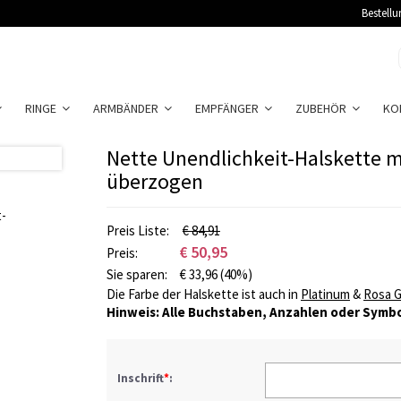
Bestellu
RINGE
ARMBÄNDER
EMPFÄNGER
ZUBEHÖR
KO
Nette Unendlichkeit-Halskette 
überzogen
Preis Liste:
€ 84,91
€
50,95
Preis:
Sie sparen:
€
33,96
(40%)
Die Farbe der Halskette ist auch in
Platinum
&
Rosa G
Hinweis: Alle Buchstaben, Anzahlen oder Symbo
Inschrift
*
: