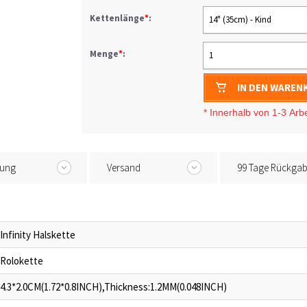
Kettenlänge
*
:
14" (35cm) - Kind
Menge
*
:
1
IN DEN WAREN
* I
nnerhalb von 1-3
Arb
tung
Versand
99 Tage Rückga
Infinity Halskette
Rolokette
4.3*2.0CM(1.72*0.8INCH),Thickness:1.2MM(0.048INCH)