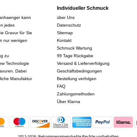
Individueller Schmuck
sanhaenger kann
über Uns
n jedes
Datenschutz
ie Gravur für Sie
Sitemap
 in nur wenigen
Kontakt
Schmuck Wartung
ng zu
99 Tage Rückgabe
iew Technologie
Versand & Lieferverfolgung
avuren. Dabei
Geschäftsbedingungen
kliche Manufaktur
Bestellung verfolgen
FAQ
Zahlungsmethoden
Über Klarna
2012-2026, Bekommenamenskette Rechte vorbehalten.