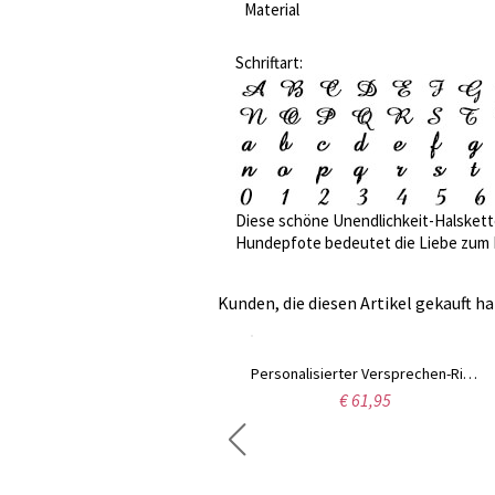
Material
Schriftart:
Diese schöne Unendlichkeit-Halskett
Hundepfote bedeutet die Liebe zum Ha
Kunden, die diesen Artikel gekauft ha
Unendlichkeit Engesfügel Halskette mit Geburtsstein Platin beschichtet
Personalisierter Versprechen-Ring für Liebe mit doppelten Geburtssteinen in Sterlingsilber
€ 56,95
€ 61,95