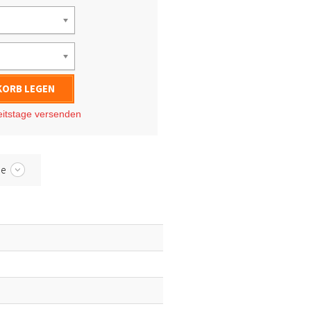
KORB LEGEN
eitstage
versenden
be