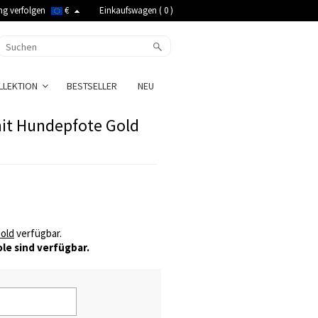
ng verfolgen
€
Einkaufswagen (
0
)
LLEKTION
BESTSELLER
NEU
mit Hundepfote Gold
old
verfügbar.
le sind verfügbar.