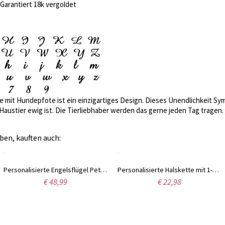
Garantiert 18k vergoldet
e mit Hundepfote ist ein einzigartiges Design. Dieses Unendlichkeit S
ustier ewig ist. Die Tierliebhaber werden das gerne jeden Tag tragen.
ben, kauften auch:
Personalisierte Engelsflügel Pet Paw Halskette
Personalisierte Halskette mit 1-3 Hunde- und Katzenpfotenabdrücken und Namen, minimalistische Halskette aus 925er Sterlingsilber, Schmuck zur Erinnerung an Haustiere, Geschenk für Haustierliebhaber/Hundemama/Sie
€ 48,99
€ 22,98