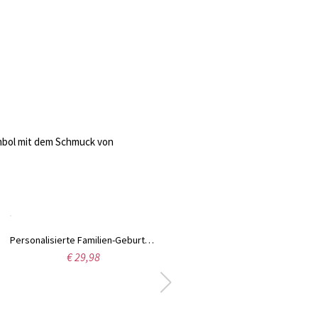
ymbol mit dem Schmuck von
Personalisierte Familien-Geburtsstein-Halskette mit unendlichem Kreuz, Kreuzanhänger aus 925er Sterlingsilber mit Geburtssteinen, Geburtstags-/christliches Geschenk für Mama/Oma/Sie
€ 29,98