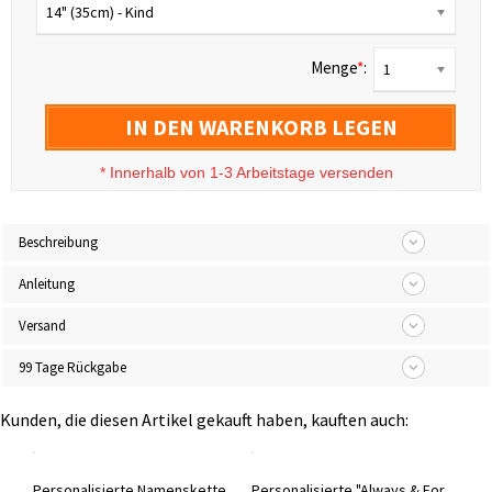
14" (35cm) - Kind
Menge
*
:
1
IN DEN WARENKORB LEGEN
*
Innerhalb von 1-3 Arbeitstage versenden
Beschreibung
Anleitung
Versand
99 Tage Rückgabe
Kunden, die diesen Artikel gekauft haben, kauften auch:
"Ich liebe dich bis zum Mond & zurück" Halskette mit Geburtsstein Sterling Silber
Personalisierte Namenskette aus zwei Herzen mit Geburtssteinen 18K vergoldet
Personalisierte "Always & Forever" Herz Halskette