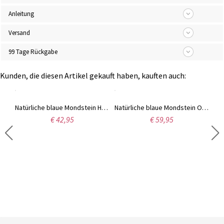
Anleitung
Versand
99 Tage Rückgabe
Kunden, die diesen Artikel gekauft haben, kauften auch:
Eleganter Schmetterlingsring mit Süßwasserperle in Sterling Silber
Natürliche blaue Mondstein Halskette 18 Karat vergoldetes Silber
Natürliche blaue Mondstein Ohrringe in Gold
€ 42,95
€ 59,95