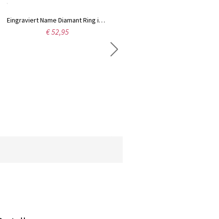
Eingraviert Name Diamant Ring in Sterling Silber
Der Versprechensring mit zwei Herz Geburtssteine und Gravur in Silber
€ 52,95
€ 56,95