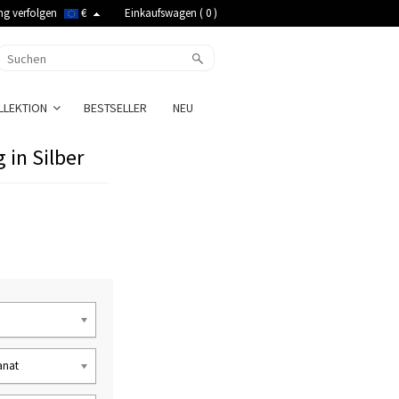
ng verfolgen
€
Einkaufswagen (
0
)
LLEKTION
BESTSELLER
NEU
 in Silber
anat