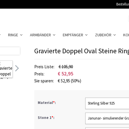
Bestellu
RINGE
ARMBÄNDER
EMPFÄNGER
ZUBEHÖR
KO
Gravierte Doppel Oval Steine Ring
Preis Liste:
€ 105,90
€
52,95
Preis:
Sie sparen:
€
52,95
(50%)
Material
*
:
Sterling Silber 925
Stone 1
*
:
Janunar- simulierender Gr