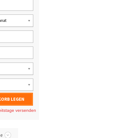
anat
KORB LEGEN
eitstage
versenden
be