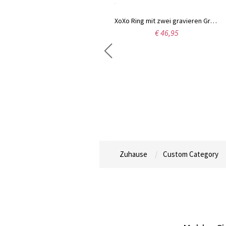
XoXo Ring mit zwei gravieren Grburtssteinen Platinum Sterling Silber
€ 46,95
Ring mit zwei Geburtssteinen in Herzform Platinum Silber 925
€ 32,98
Zuhause
Custom Category