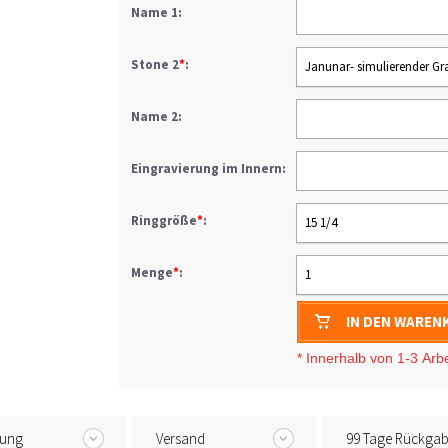
Name 1:
Stone 2
*
:
Janunar- simulierender Gr
Name 2:
Eingravierung im Innern:
Ringgröße
*
:
15 1/4
Menge
*
:
1
IN DEN WAREN
* I
nnerhalb von 1-3
Arb
tung
Versand
99 Tage Rückga