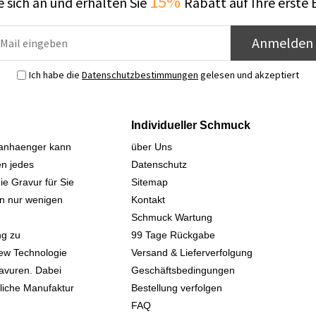
15%
 sich an und erhalten Sie
Rabatt auf Ihre erste 
Anmelden
Ich habe die
Datenschutzbestimmungen
gelesen und akzeptiert
Individueller Schmuck
sanhaenger kann
über Uns
n jedes
Datenschutz
ie Gravur für Sie
Sitemap
 in nur wenigen
Kontakt
Schmuck Wartung
ng zu
99 Tage Rückgabe
iew Technologie
Versand & Lieferverfolgung
avuren. Dabei
Geschäftsbedingungen
kliche Manufaktur
Bestellung verfolgen
FAQ