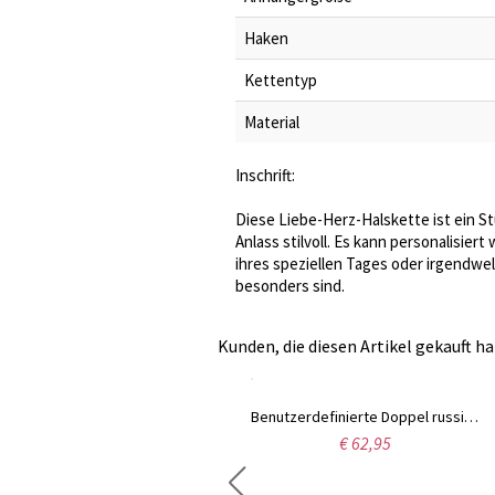
Haken
Kettentyp
Material
Inschrift:
Diese Liebe-Herz-Halskette ist ein S
Anlass stilvoll. Es kann personalisi
ihres speziellen Tages oder irgendwe
besonders sind.
Kunden, die diesen Artikel gekauft ha
Personalisierte Babyfüße-Namenskette mit Geburtssteinen Silber
Benutzerdefinierte Doppel russische Ring Halskette in Sterling Silber
€ 88,01
€ 62,95