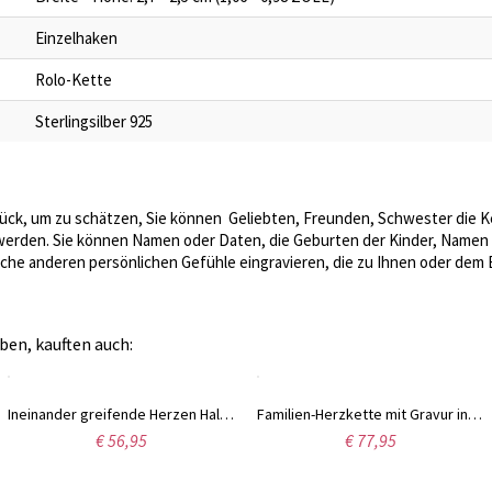
Einzelhaken
Rolo-Kette
Sterlingsilber 925
tück, um zu schätzen, Sie können Geliebten, Freunden, Schwester die K
ert werden. Sie können Namen oder Daten, die Geburten der Kinder, Nam
lche anderen persönlichen Gefühle eingravieren, die zu Ihnen oder dem 
ben, kauften auch:
Ineinander greifende Herzen Halskette in 18K Rosegold
Familien-Herzkette mit Gravur in Sterlingsilber
€ 56,95
€ 77,95