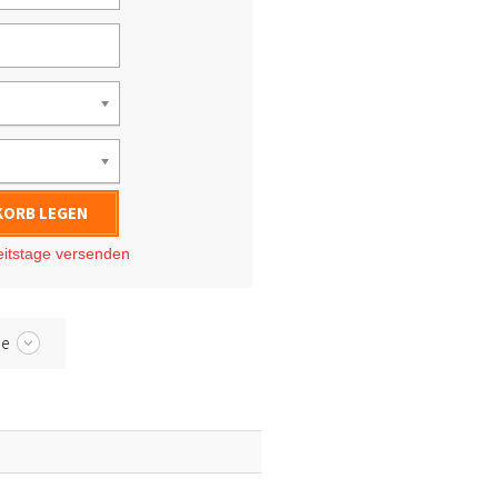
KORB LEGEN
eitstage
versenden
be