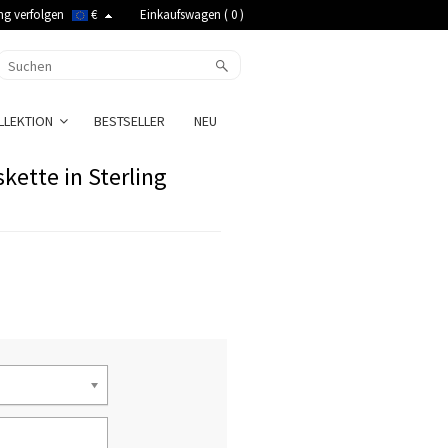
ng verfolgen
€
Einkaufswagen (
0
)
LLEKTION
BESTSELLER
NEU
kette in Sterling