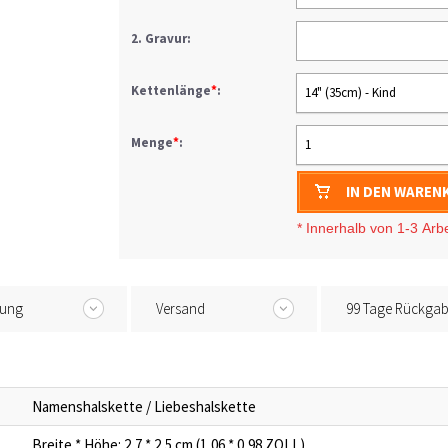
2. Gravur:
Kettenlänge
*
:
14" (35cm) - Kind
Menge
*
:
1
IN DEN WAREN
* I
nnerhalb von 1-3
Arb
tung
Versand
99 Tage Rückga
Namenshalskette / Liebeshalskette
Breite * Höhe: 2,7 * 2,5 cm (1,06 * 0,98 ZOLL)