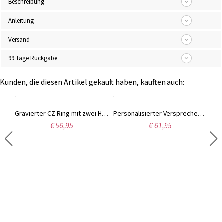
Beschreibung
Anleitung
Versand
99 Tage Rückgabe
Kunden, die diesen Artikel gekauft haben, kauften auch:
Engelsflügel Babyfüße Halskette mit Geburtsstein Platin beschichtet
Gravierter CZ-Ring mit zwei Herz-Geburtsstein in Rosegold
Personalisierter Versprechen-Ring für Liebe mit doppelten Geburtssteinen in Gold
€ 56,95
€ 61,95