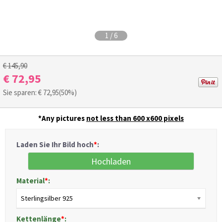
1
/
6
€ 145,90
€ 72,95
Sie sparen: €
72,95
(50%)
*Any pictures
not less than 600 x600 pixels
Laden Sie Ihr Bild hoch
*
:
Hochladen
Material
*
:
Sterlingsilber 925
Kettenlänge
*
: