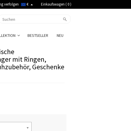
ng verfolgen
€
Einkaufswagen (
0
)
LLEKTION
BESTSELLER
NEU
ische
ger mit Ringen,
huhzubehör, Geschenke