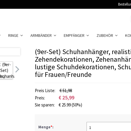
Bestellu
RINGE
ARMBÄNDER
EMPFÄNGER
ZUBEHÖR
KO
(9er-Set) Schuhanhänger, realist
Zehendekorationen, Zehenanhän
lustige Schuhdekorationen, Sc
für Frauen/Freunde
Preis Liste:
€
51,98
€
25,99
Preis:
Sie sparen:
€
25.99
(50%)
Menge
*
:
1