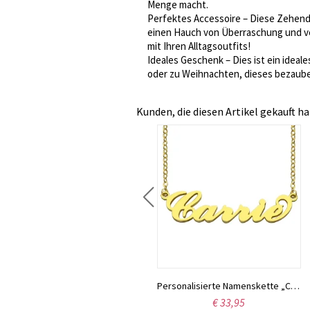
Menge macht.
Perfektes Accessoire – Diese Zehende
einen Hauch von Überraschung und ve
mit Ihren Alltagsoutfits!
Ideales Geschenk – Dies ist ein ideal
oder zu Weihnachten, dieses bezaube
Kunden, die diesen Artikel gekauft ha
Individuell gestaltete Halskette aus Sterlingsilber mit den Namen zweier Liebender
Personalisierte Namenskette „Carrie“, 18 Karat vergoldet
€ 40,16
€ 33,95