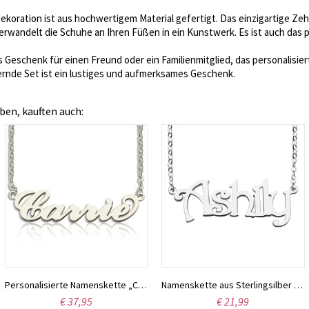
koration ist aus hochwertigem Material gefertigt. Das einzigartige Ze
rwandelt die Schuhe an Ihren Füßen in ein Kunstwerk. Es ist auch das
es Geschenk für einen Freund oder ein Familienmitglied, das personalisi
rnde Set ist ein lustiges und aufmerksames Geschenk.
ben, kauften auch:
Personalisierte Namenskette „Carrie“ aus Sterlingsilber
Namenskette aus Sterlingsilber mit der Schriftart Harrington
€ 37,95
€ 21,99