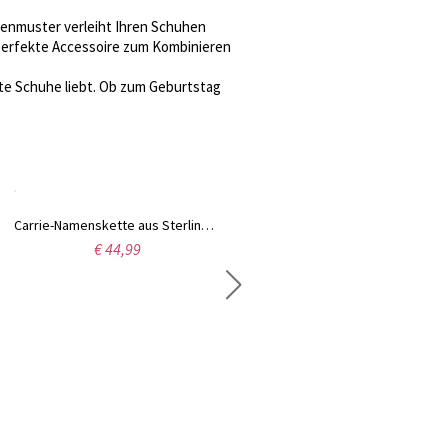
henmuster verleiht Ihren Schuhen
 perfekte Accessoire zum Kombinieren
erte Schuhe liebt. Ob zum Geburtstag
Carrie-Namenskette aus Sterlingsilber mit Geburtssteinen
€ 44,99
Antik Englische Name Halskette aus Sterling Silber
€ 25,99