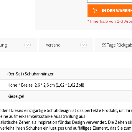
IN DEN WAREN
* I
nnerhalb von 1-3
Arb
tung
Versand
99 Tage Rückga
(9er-Set) Schuhanhänger
Höhe * Breite: 2,6 * 2,6 cm (1,02 * 1,02 Zoll)
Kieselgel
nden! Dieses einzigartige Schuhdesign ist das perfekte Produkt, um Ihre
tt eine aufmerksamkeitsstarke Ausstrahlung aus!
realistische Zehen als Inspiration für das Design verwendet. Die Zehen 
verleiht Ihren Schuhen ein lustiges und auffälliges Element, das Sie zu