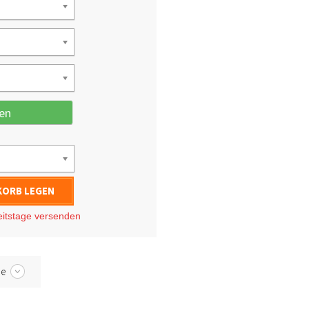
en
KORB LEGEN
eitstage
versenden
be