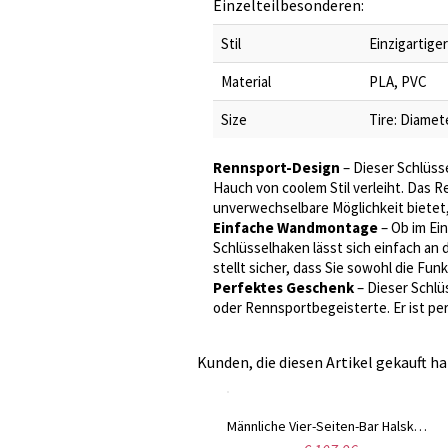
Einzelteilbesonderen:
Stil
Einzigartige
Material
PLA, PVC
Size
Tire: Diamet
Rennsport-Design
– Dieser Schlüsse
Hauch von coolem Stil verleiht. Das
unverwechselbare Möglichkeit bietet,
Einfache Wandmontage
– Ob im Ei
Schlüsselhaken lässt sich einfach an
stellt sicher, dass Sie sowohl die F
Perfektes Geschenk
– Dieser Schlü
oder Rennsportbegeisterte. Er ist per
Kunden, die diesen Artikel gekauft ha
Die besten Designer-Manschettenknöpfe aus Sterlingsilber mit Initialen
Männliche Vier-Seiten-Bar Halskette In Sterling Silber