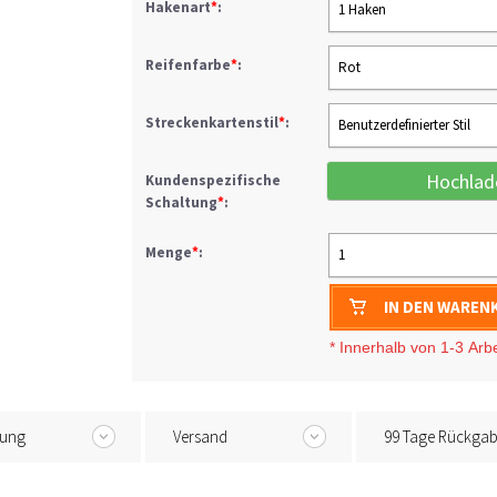
Hakenart
*
:
1 Haken
Reifenfarbe
*
:
Rot
Streckenkartenstil
*
:
Benutzerdefinierter Stil
Hochlad
Kundenspezifische
Schaltung
*
:
Menge
*
:
1
IN DEN WAREN
* I
nnerhalb von 1-3
Arb
tung
Versand
99 Tage Rückga