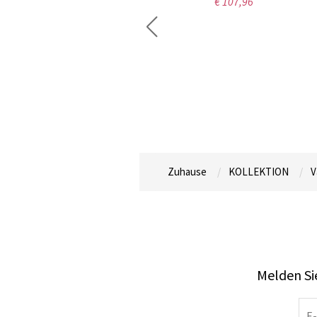
0
€ 107,96
€ 57,
Zuhause
KOLLEKTION
V
Melden Sie