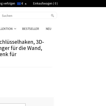
ng verfolgen
€
Einkaufswagen (
0
)
LLEKTION
BESTSELLER
NEU
Schlüsselhaken, 3D-
ger für die Wand,
enk für