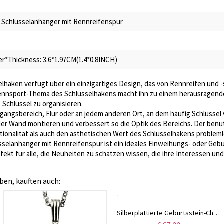
r Schlüsselanhänger mit Rennreifenspur
er*Thickness: 3.6*1.97CM(1.4*0.8INCH)
lhaken verfügt über ein einzigartiges Design, das von Rennreifen und -s
 Rennsport-Thema des Schlüsselhakens macht ihn zu einem herausragende
 Schlüssel zu organisieren.
ngangsbereich, Flur oder an jedem anderen Ort, an dem häufig Schlüsse
 der Wand montieren und verbessert so die Optik des Bereichs. Der benu
unktionalität als auch den ästhetischen Wert des Schlüsselhakens proble
sselanhänger mit Rennreifenspur ist ein ideales Einweihungs- oder Geb
fekt für alle, die Neuheiten zu schätzen wissen, die ihre Interessen un
ben, kauften auch:
Silberplattierte Geburtsstein-Charm-Ringe aus Platin